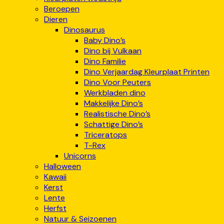
Beroepen
Dieren
Dinosaurus
Baby Dino’s
Dino bij Vulkaan
Dino Familie
Dino Verjaardag Kleurplaat Printen
Dino Voor Peuters
Werkbladen dino
Makkelijke Dino’s
Realistische Dino’s
Schattige Dino’s
Triceratops
T-Rex
Unicorns
Halloween
Kawaii
Kerst
Lente
Herfst
Natuur & Seizoenen