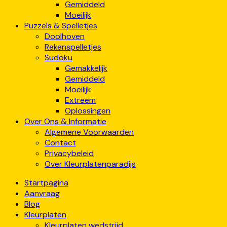
Gemiddeld
Moeilijk
Puzzels & Spelletjes
Doolhoven
Rekenspelletjes
Sudoku
Gemakkelijk
Gemiddeld
Moeilijk
Extreem
Oplossingen
Over Ons & Informatie
Algemene Voorwaarden
Contact
Privacybeleid
Over Kleurplatenparadijs
Startpagina
Aanvraag
Blog
Kleurplaten
Kleurplaten wedstrijd