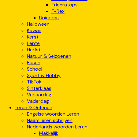
Triceratops
T-Rex
Unicorns
Halloween
Kawaii
Kerst
Lente
Herfst
Natuur & Seizoenen
Pasen
School
Sport & Hobby
TikTok
Sinterklaas
Verjaardag
Vaderdag
Leren & Oefenen
Engelse woorden Leren
Naam leren schrijven
Nederlands woorden Leren
Makkelijk