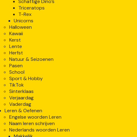
Schattige Dino’s
Triceratops
T-Rex
Unicorns
Halloween
Kawaii
Kerst
Lente
Herfst
Natuur & Seizoenen
Pasen
School
Sport & Hobby
TikTok
Sinterklaas
Verjaardag
Vaderdag
Leren & Oefenen
Engelse woorden Leren
Naam leren schrijven
Nederlands woorden Leren
Makkelijk