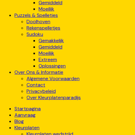
Gemiddeld
Moeilijk
Puzzels & Spelletjes
Doolhoven
Rekenspelletjes
Sudoku
Gemakkelijk
Gemiddeld
Moeilijk
Extreem
Oplossingen
Over Ons & Informatie
Algemene Voorwaarden
Contact
Privacybeleid
Over Kleurplatenparadijs
Startpagina
Aanvraag
Blog
Kleurplaten
Kleurplaten wedstrijd