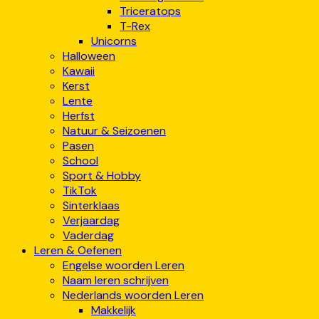
Triceratops
T-Rex
Unicorns
Halloween
Kawaii
Kerst
Lente
Herfst
Natuur & Seizoenen
Pasen
School
Sport & Hobby
TikTok
Sinterklaas
Verjaardag
Vaderdag
Leren & Oefenen
Engelse woorden Leren
Naam leren schrijven
Nederlands woorden Leren
Makkelijk