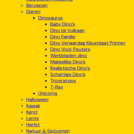
Beroepen
Dieren
Dinosaurus
Baby Dino’s
Dino bij Vulkaan
Dino Familie
Dino Verjaardag Kleurplaat Printen
Dino Voor Peuters
Werkbladen dino
Makkelijke Dino’s
Realistische Dino’s
Schattige Dino’s
Triceratops
T-Rex
Unicorns
Halloween
Kawaii
Kerst
Lente
Herfst
Natuur & Seizoenen