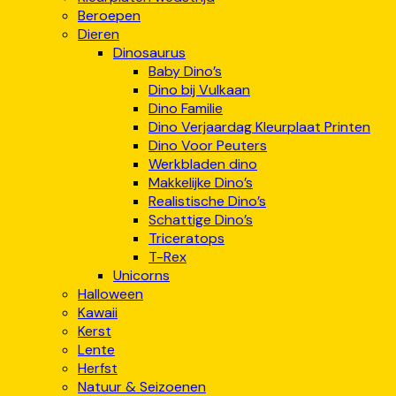
Beroepen
Dieren
Dinosaurus
Baby Dino’s
Dino bij Vulkaan
Dino Familie
Dino Verjaardag Kleurplaat Printen
Dino Voor Peuters
Werkbladen dino
Makkelijke Dino’s
Realistische Dino’s
Schattige Dino’s
Triceratops
T-Rex
Unicorns
Halloween
Kawaii
Kerst
Lente
Herfst
Natuur & Seizoenen