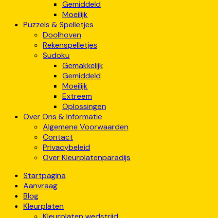
Gemiddeld
Moeilijk
Puzzels & Spelletjes
Doolhoven
Rekenspelletjes
Sudoku
Gemakkelijk
Gemiddeld
Moeilijk
Extreem
Oplossingen
Over Ons & Informatie
Algemene Voorwaarden
Contact
Privacybeleid
Over Kleurplatenparadijs
Startpagina
Aanvraag
Blog
Kleurplaten
Kleurplaten wedstrijd