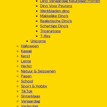
Dino Verjaardag Kleurplaat Printen
Dino Voor Peuters
Werkbladen dino
Makkelijke Dino’s
Realistische Dino’s
Schattige Dino’s
Triceratops
T-Rex
Unicorns
Halloween
Kawaii
Kerst
Lente
Herfst
Natuur & Seizoenen
Pasen
School
Sport & Hobby
TikTok
Sinterklaas
Verjaardag
Vaderdag