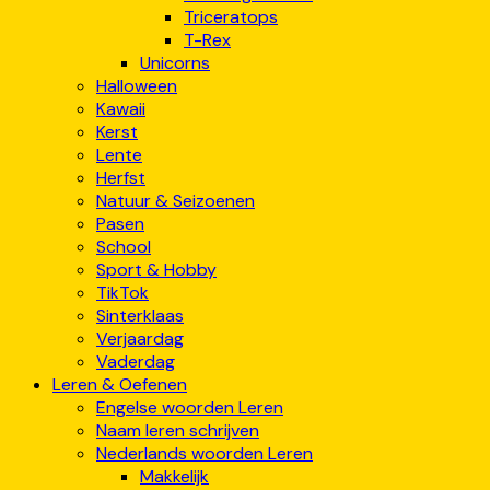
Triceratops
T-Rex
Unicorns
Halloween
Kawaii
Kerst
Lente
Herfst
Natuur & Seizoenen
Pasen
School
Sport & Hobby
TikTok
Sinterklaas
Verjaardag
Vaderdag
Leren & Oefenen
Engelse woorden Leren
Naam leren schrijven
Nederlands woorden Leren
Makkelijk