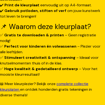
✔️
Print de kleurplaat
eenvoudig uit op A4-formaat.
✔️
Gebruik potloden, stiften of verf
om jouw kunstwerk
tot leven te brengen!
📌 Waarom deze kleurplaat?
✅
Gratis te downloaden & printen
– Geen registratie
nodig!
✅
Perfect voor kinderen én volwassenen
– Plezier voor
alle leeftijden.
✅
Stimuleert creativiteit & ontspanning
– Ideaal voor
knutselmomenten thuis of in de klas.
✅
Hoge kwaliteit & gedetailleerd ontwerp
– Voor het
mooiste kleurresultaat!
📖 Meer kleurplezier? Bekijk onze
complete collectie
kleurplaten
en ontdek honderden gratis tekeningen in
diverse thema’s!