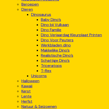
Beroepen
Dieren
Dinosaurus
Baby Dino’s
Dino bij Vulkaan
Dino Familie
Dino Verjaardag Kleurplaat Printen
Dino Voor Peuters
Werkbladen dino
Makkelijke Dino’s
Realistische Dino’s
Schattige Dino’s
Triceratops
T-Rex
Unicorns
Halloween
Kawaii
Kerst
Lente
Herfst
Natuur & Seizoenen