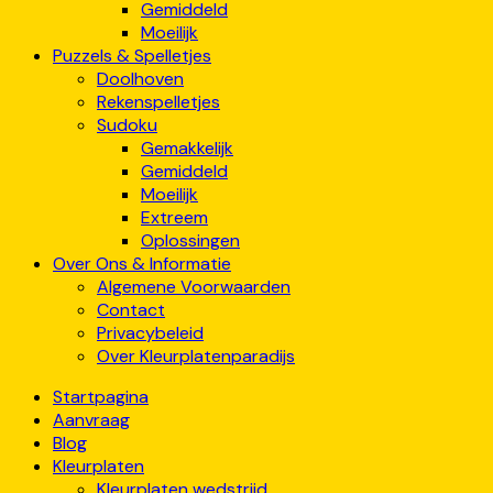
Gemiddeld
Moeilijk
Puzzels & Spelletjes
Doolhoven
Rekenspelletjes
Sudoku
Gemakkelijk
Gemiddeld
Moeilijk
Extreem
Oplossingen
Over Ons & Informatie
Algemene Voorwaarden
Contact
Privacybeleid
Over Kleurplatenparadijs
Startpagina
Aanvraag
Blog
Kleurplaten
Kleurplaten wedstrijd