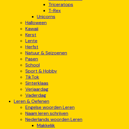
Triceratops
T-Rex
Unicorns
Halloween
Kawaii
Kerst
Lente
Herfst
Natuur & Seizoenen
Pasen
School
Sport & Hobby
TikTok
Sinterklaas
Verjaardag
Vaderdag
Leren & Oefenen
Engelse woorden Leren
Naam leren schrijven
Nederlands woorden Leren
Makkelijk