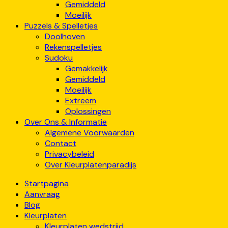
Gemiddeld
Moeilijk
Puzzels & Spelletjes
Doolhoven
Rekenspelletjes
Sudoku
Gemakkelijk
Gemiddeld
Moeilijk
Extreem
Oplossingen
Over Ons & Informatie
Algemene Voorwaarden
Contact
Privacybeleid
Over Kleurplatenparadijs
Startpagina
Aanvraag
Blog
Kleurplaten
Kleurplaten wedstrijd