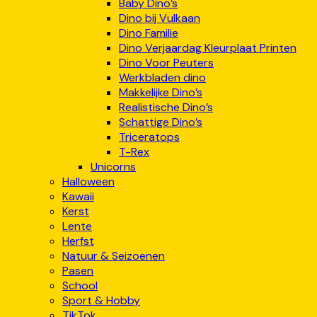
Baby Dino’s
Dino bij Vulkaan
Dino Familie
Dino Verjaardag Kleurplaat Printen
Dino Voor Peuters
Werkbladen dino
Makkelijke Dino’s
Realistische Dino’s
Schattige Dino’s
Triceratops
T-Rex
Unicorns
Halloween
Kawaii
Kerst
Lente
Herfst
Natuur & Seizoenen
Pasen
School
Sport & Hobby
TikTok