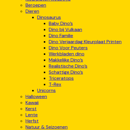
Beroepen
Dieren
Dinosaurus
Baby Dino’s
Dino bij Vulkaan
Dino Familie
Dino Verjaardag Kleurplaat Printen
Dino Voor Peuters
Werkbladen dino
Makkelijke Dino’s
Realistische Dino’s
Schattige Dino’s
Triceratops
T-Rex
Unicorns
Halloween
Kawaii
Kerst
Lente
Herfst
Natuur & Seizoenen