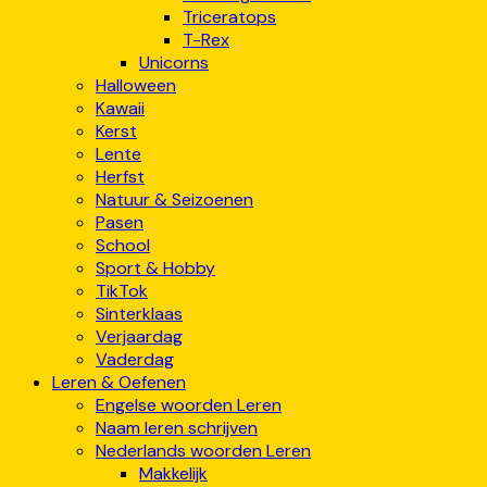
Triceratops
T-Rex
Unicorns
Halloween
Kawaii
Kerst
Lente
Herfst
Natuur & Seizoenen
Pasen
School
Sport & Hobby
TikTok
Sinterklaas
Verjaardag
Vaderdag
Leren & Oefenen
Engelse woorden Leren
Naam leren schrijven
Nederlands woorden Leren
Makkelijk