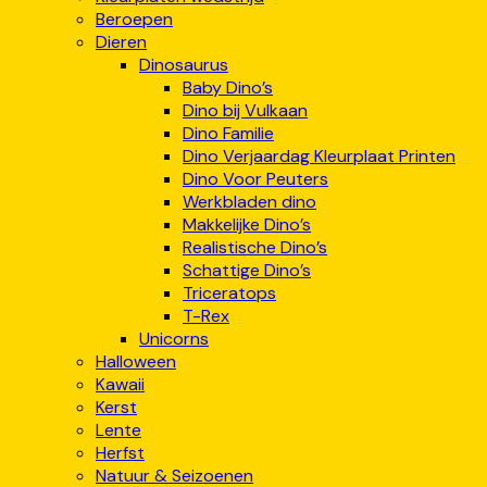
Beroepen
Dieren
Dinosaurus
Baby Dino’s
Dino bij Vulkaan
Dino Familie
Dino Verjaardag Kleurplaat Printen
Dino Voor Peuters
Werkbladen dino
Makkelijke Dino’s
Realistische Dino’s
Schattige Dino’s
Triceratops
T-Rex
Unicorns
Halloween
Kawaii
Kerst
Lente
Herfst
Natuur & Seizoenen