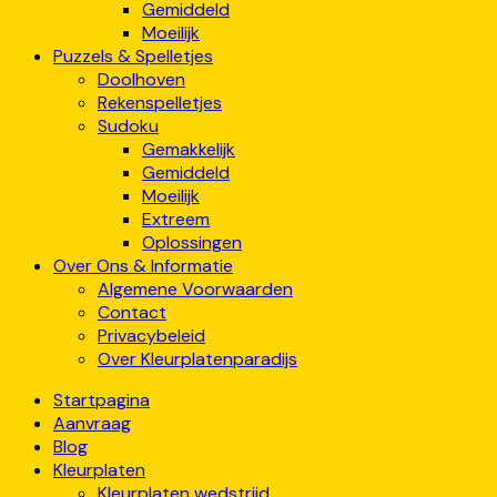
Gemiddeld
Moeilijk
Puzzels & Spelletjes
Doolhoven
Rekenspelletjes
Sudoku
Gemakkelijk
Gemiddeld
Moeilijk
Extreem
Oplossingen
Over Ons & Informatie
Algemene Voorwaarden
Contact
Privacybeleid
Over Kleurplatenparadijs
Startpagina
Aanvraag
Blog
Kleurplaten
Kleurplaten wedstrijd