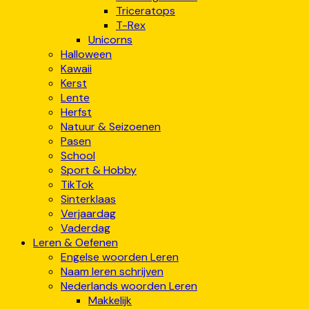
Triceratops
T-Rex
Unicorns
Halloween
Kawaii
Kerst
Lente
Herfst
Natuur & Seizoenen
Pasen
School
Sport & Hobby
TikTok
Sinterklaas
Verjaardag
Vaderdag
Leren & Oefenen
Engelse woorden Leren
Naam leren schrijven
Nederlands woorden Leren
Makkelijk