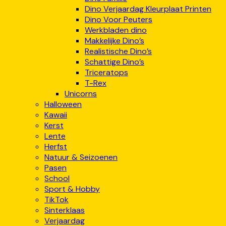
Dino Verjaardag Kleurplaat Printen
Dino Voor Peuters
Werkbladen dino
Makkelijke Dino’s
Realistische Dino’s
Schattige Dino’s
Triceratops
T-Rex
Unicorns
Halloween
Kawaii
Kerst
Lente
Herfst
Natuur & Seizoenen
Pasen
School
Sport & Hobby
TikTok
Sinterklaas
Verjaardag