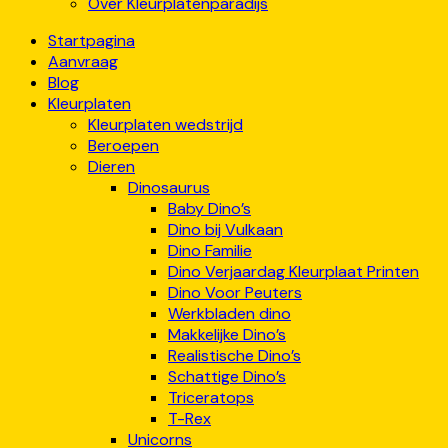
Over Kleurplatenparadijs
Startpagina
Aanvraag
Blog
Kleurplaten
Kleurplaten wedstrijd
Beroepen
Dieren
Dinosaurus
Baby Dino’s
Dino bij Vulkaan
Dino Familie
Dino Verjaardag Kleurplaat Printen
Dino Voor Peuters
Werkbladen dino
Makkelijke Dino’s
Realistische Dino’s
Schattige Dino’s
Triceratops
T-Rex
Unicorns