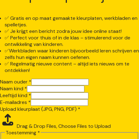
✅️ Gratis en op maat gemaakte kleurplaten, werkbladen en
spelletjes.
✅ Je krijgt een bericht zodra jouw idee online staat!
✅ Perfect voor thuis of in de klas – stimulerend voor de
ontwikkeling van kinderen.
✅Werkbladen waar kinderen bijvoorbeeld leren schrijven en
zelfs hun eigen naam kunnen oefenen.
✅ Regelmatig nieuwe content – altijd iets nieuws om te
ontdekken!
Naam ouder
*
Naam kind
*
PNG,
Leeftijd kind
*
kleurplaat
E-mailadres
*
Leeftijd
Upload kleurplaat (JPG, PNG, PDF)
*
Drag & Drop Files,
Choose Files to Upload
Toestemming
*