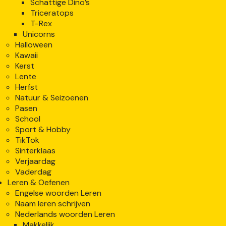
Schattige Dino’s
Triceratops
T-Rex
Unicorns
Halloween
Kawaii
Kerst
Lente
Herfst
Natuur & Seizoenen
Pasen
School
Sport & Hobby
TikTok
Sinterklaas
Verjaardag
Vaderdag
Leren & Oefenen
Engelse woorden Leren
Naam leren schrijven
Nederlands woorden Leren
Makkelijk