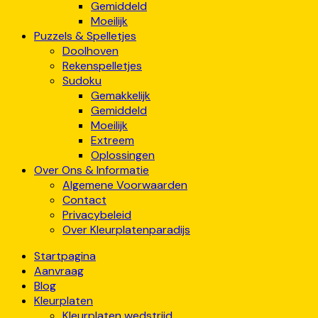
Gemiddeld
Moeilijk
Puzzels & Spelletjes
Doolhoven
Rekenspelletjes
Sudoku
Gemakkelijk
Gemiddeld
Moeilijk
Extreem
Oplossingen
Over Ons & Informatie
Algemene Voorwaarden
Contact
Privacybeleid
Over Kleurplatenparadijs
Startpagina
Aanvraag
Blog
Kleurplaten
Kleurplaten wedstrijd