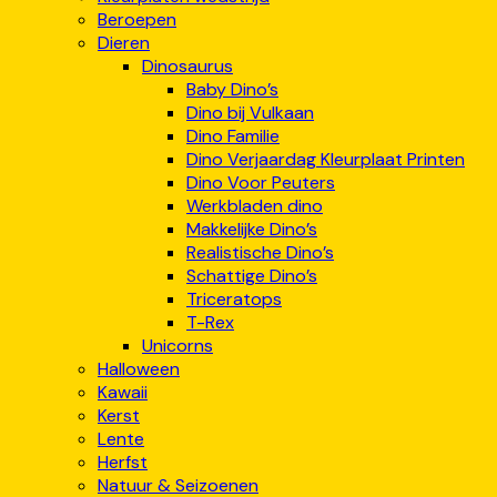
Beroepen
Dieren
Dinosaurus
Baby Dino’s
Dino bij Vulkaan
Dino Familie
Dino Verjaardag Kleurplaat Printen
Dino Voor Peuters
Werkbladen dino
Makkelijke Dino’s
Realistische Dino’s
Schattige Dino’s
Triceratops
T-Rex
Unicorns
Halloween
Kawaii
Kerst
Lente
Herfst
Natuur & Seizoenen