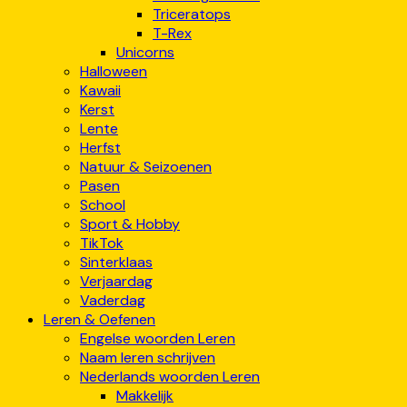
Triceratops
T-Rex
Unicorns
Halloween
Kawaii
Kerst
Lente
Herfst
Natuur & Seizoenen
Pasen
School
Sport & Hobby
TikTok
Sinterklaas
Verjaardag
Vaderdag
Leren & Oefenen
Engelse woorden Leren
Naam leren schrijven
Nederlands woorden Leren
Makkelijk