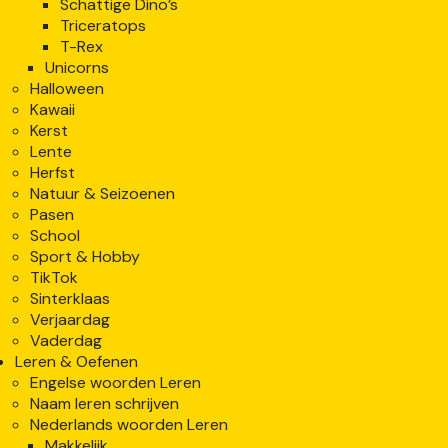
Schattige Dino’s
Triceratops
T-Rex
Unicorns
Halloween
Kawaii
Kerst
Lente
Herfst
Natuur & Seizoenen
Pasen
School
Sport & Hobby
TikTok
Sinterklaas
Verjaardag
Vaderdag
Leren & Oefenen
Engelse woorden Leren
Naam leren schrijven
Nederlands woorden Leren
Makkelijk