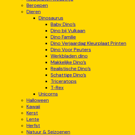
Beroepen
Dieren
Dinosaurus
Baby Dino’s
Dino bij Vulkaan
Dino Familie
Dino Verjaardag Kleurplaat Printen
Dino Voor Peuters
Werkbladen dino
Makkelijke Dino’s
Realistische Dino’s
Schattige Dino’s
Triceratops
T-Rex
Unicorns
Halloween
Kawaii
Kerst
Lente
Herfst
Natuur & Seizoenen