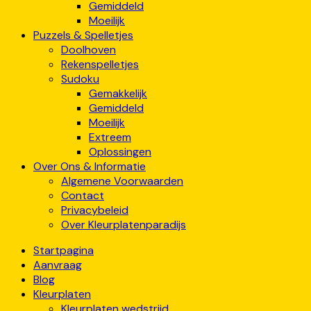
Gemiddeld
Moeilijk
Puzzels & Spelletjes
Doolhoven
Rekenspelletjes
Sudoku
Gemakkelijk
Gemiddeld
Moeilijk
Extreem
Oplossingen
Over Ons & Informatie
Algemene Voorwaarden
Contact
Privacybeleid
Over Kleurplatenparadijs
Startpagina
Aanvraag
Blog
Kleurplaten
Kleurplaten wedstrijd