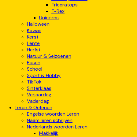
Triceratops
T-Rex
Unicorns
Halloween
Kawaii
Kerst
Lente
Herfst
Natuur & Seizoenen
Pasen
School
Sport & Hobby
TikTok
Sinterklaas
Verjaardag
Vaderdag
Leren & Oefenen
Engelse woorden Leren
Naam leren schrijven
Nederlands woorden Leren
Makkelijk