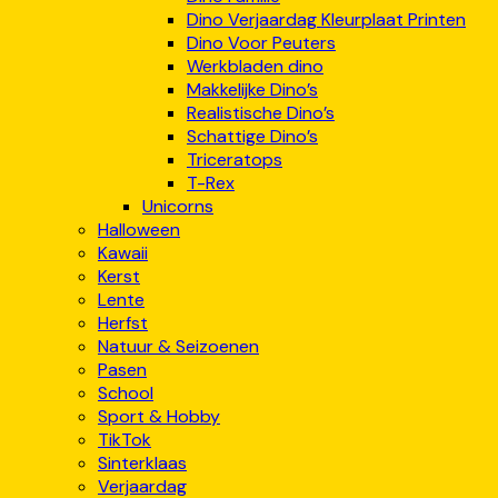
Dino Verjaardag Kleurplaat Printen
Dino Voor Peuters
Werkbladen dino
Makkelijke Dino’s
Realistische Dino’s
Schattige Dino’s
Triceratops
T-Rex
Unicorns
Halloween
Kawaii
Kerst
Lente
Herfst
Natuur & Seizoenen
Pasen
School
Sport & Hobby
TikTok
Sinterklaas
Verjaardag