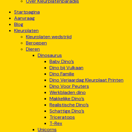
Over Kleurplatenparadijs
Startpagina
Aanvraag
Blog
Kleurplaten
Kleurplaten wedstrijd
Beroepen
Dieren
Dinosaurus
Baby Dino’s
Dino bij Vulkaan
Dino Familie
Dino Verjaardag Kleurplaat Printen
Dino Voor Peuters
Werkbladen dino
Makkelijke Dino’s
Realistische Dino’s
Schattige Dino’s
Triceratops
T-Rex
Unicorns