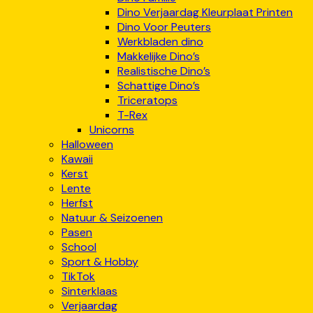
Dino Verjaardag Kleurplaat Printen
Dino Voor Peuters
Werkbladen dino
Makkelijke Dino’s
Realistische Dino’s
Schattige Dino’s
Triceratops
T-Rex
Unicorns
Halloween
Kawaii
Kerst
Lente
Herfst
Natuur & Seizoenen
Pasen
School
Sport & Hobby
TikTok
Sinterklaas
Verjaardag