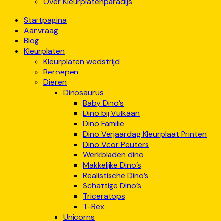
Over Kleurplatenparadijs
Startpagina
Aanvraag
Blog
Kleurplaten
Kleurplaten wedstrijd
Beroepen
Dieren
Dinosaurus
Baby Dino’s
Dino bij Vulkaan
Dino Familie
Dino Verjaardag Kleurplaat Printen
Dino Voor Peuters
Werkbladen dino
Makkelijke Dino’s
Realistische Dino’s
Schattige Dino’s
Triceratops
T-Rex
Unicorns