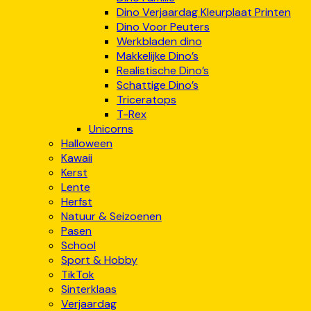
Dino Verjaardag Kleurplaat Printen
Dino Voor Peuters
Werkbladen dino
Makkelijke Dino’s
Realistische Dino’s
Schattige Dino’s
Triceratops
T-Rex
Unicorns
Halloween
Kawaii
Kerst
Lente
Herfst
Natuur & Seizoenen
Pasen
School
Sport & Hobby
TikTok
Sinterklaas
Verjaardag