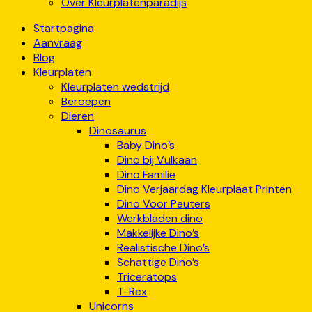
Over Kleurplatenparadijs
Startpagina
Aanvraag
Blog
Kleurplaten
Kleurplaten wedstrijd
Beroepen
Dieren
Dinosaurus
Baby Dino’s
Dino bij Vulkaan
Dino Familie
Dino Verjaardag Kleurplaat Printen
Dino Voor Peuters
Werkbladen dino
Makkelijke Dino’s
Realistische Dino’s
Schattige Dino’s
Triceratops
T-Rex
Unicorns