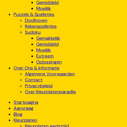
Gemiddeld
Moeilijk
Puzzels & Spelletjes
Doolhoven
Rekenspelletjes
Sudoku
Gemakkelijk
Gemiddeld
Moeilijk
Extreem
Oplossingen
Over Ons & Informatie
Algemene Voorwaarden
Contact
Privacybeleid
Over Kleurplatenparadijs
Startpagina
Aanvraag
Blog
Kleurplaten
Kleurplaten wedstrijd