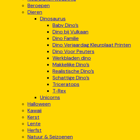
Beroepen
Dieren
Dinosaurus
Baby Dino’s
Dino bij Vulkaan
Dino Familie
Dino Verjaardag Kleurplaat Printen
Dino Voor Peuters
Werkbladen dino
Makkelijke Dino’s
Realistische Dino’s
Schattige Dino’s
Triceratops
T-Rex
Unicorns
Halloween
Kawaii
Kerst
Lente
Herfst
Natuur & Seizoenen