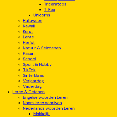
Triceratops
T-Rex
Unicorns
Halloween
Kawaii
Kerst
Lente
Herfst
Natuur & Seizoenen
Pasen
School
Sport & Hobby
TikTok
Sinterklaas
Verjaardag
Vaderdag
Leren & Oefenen
Engelse woorden Leren
Naam leren schrijven
Nederlands woorden Leren
Makkelijk