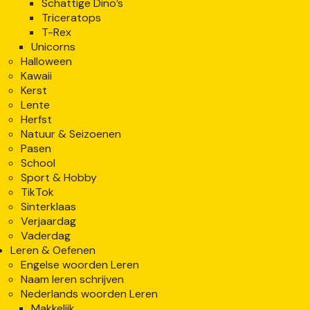
Schattige Dino’s
Triceratops
T-Rex
Unicorns
Halloween
Kawaii
Kerst
Lente
Herfst
Natuur & Seizoenen
Pasen
School
Sport & Hobby
TikTok
Sinterklaas
Verjaardag
Vaderdag
Leren & Oefenen
Engelse woorden Leren
Naam leren schrijven
Nederlands woorden Leren
Makkelijk