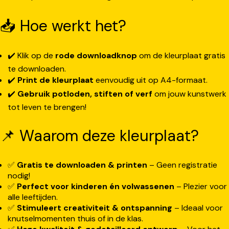
📥 Hoe werkt het?
✔️ Klik op de
rode downloadknop
om de kleurplaat gratis
te downloaden.
✔️
Print de kleurplaat
eenvoudig uit op A4-formaat.
✔️
Gebruik potloden, stiften of verf
om jouw kunstwerk
tot leven te brengen!
📌 Waarom deze kleurplaat?
✅
Gratis te downloaden & printen
– Geen registratie
nodig!
✅
Perfect voor kinderen én volwassenen
– Plezier voor
alle leeftijden.
✅
Stimuleert creativiteit & ontspanning
– Ideaal voor
knutselmomenten thuis of in de klas.