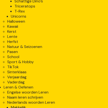
Schattige Dino’s
Triceratops
T-Rex
Unicorns
Halloween
Kawaii
Kerst
Lente
Herfst
Natuur & Seizoenen
Pasen
School
Sport & Hobby
TikTok
Sinterklaas
Verjaardag
Vaderdag
Leren & Oefenen
Engelse woorden Leren
Naam leren schrijven
Nederlands woorden Leren
Makkelijk