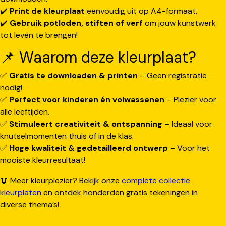
✔️
Print de kleurplaat
eenvoudig uit op A4-formaat.
✔️
Gebruik potloden, stiften of verf
om jouw kunstwerk
tot leven te brengen!
📌 Waarom deze kleurplaat?
✅
Gratis te downloaden & printen
– Geen registratie
nodig!
✅
Perfect voor kinderen én volwassenen
– Plezier voor
alle leeftijden.
✅
Stimuleert creativiteit & ontspanning
– Ideaal voor
knutselmomenten thuis of in de klas.
✅
Hoge kwaliteit & gedetailleerd ontwerp
– Voor het
mooiste kleurresultaat!
📖 Meer kleurplezier? Bekijk onze
complete collectie
kleurplaten
en ontdek honderden gratis tekeningen in
diverse thema’s!