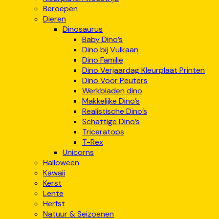
Beroepen
Dieren
Dinosaurus
Baby Dino’s
Dino bij Vulkaan
Dino Familie
Dino Verjaardag Kleurplaat Printen
Dino Voor Peuters
Werkbladen dino
Makkelijke Dino’s
Realistische Dino’s
Schattige Dino’s
Triceratops
T-Rex
Unicorns
Halloween
Kawaii
Kerst
Lente
Herfst
Natuur & Seizoenen