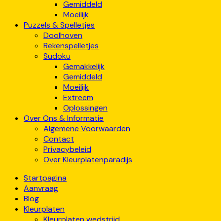
Gemiddeld
Moeilijk
Puzzels & Spelletjes
Doolhoven
Rekenspelletjes
Sudoku
Gemakkelijk
Gemiddeld
Moeilijk
Extreem
Oplossingen
Over Ons & Informatie
Algemene Voorwaarden
Contact
Privacybeleid
Over Kleurplatenparadijs
Startpagina
Aanvraag
Blog
Kleurplaten
Kleurplaten wedstrijd