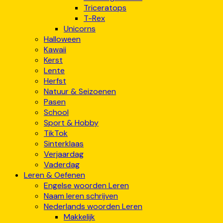
Triceratops
T-Rex
Unicorns
Halloween
Kawaii
Kerst
Lente
Herfst
Natuur & Seizoenen
Pasen
School
Sport & Hobby
TikTok
Sinterklaas
Verjaardag
Vaderdag
Leren & Oefenen
Engelse woorden Leren
Naam leren schrijven
Nederlands woorden Leren
Makkelijk