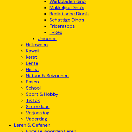
Werkbladen dino
Makkelijke Dino’s
Realistische Dino’s
Schattige Dino’s
Triceratops
T-Rex
Unicorns
Halloween
Kawaii
Kerst
Lente
Herfst
Natuur & Seizoenen
Pasen
School
Sport & Hobby
TikTok
Sinterklaas
Verjaardag
Vaderdag
Leren & Oefenen
Engelse woorden Leren