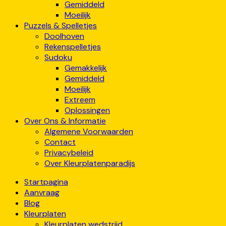
Gemiddeld
Moeilijk
Puzzels & Spelletjes
Doolhoven
Rekenspelletjes
Sudoku
Gemakkelijk
Gemiddeld
Moeilijk
Extreem
Oplossingen
Over Ons & Informatie
Algemene Voorwaarden
Contact
Privacybeleid
Over Kleurplatenparadijs
Startpagina
Aanvraag
Blog
Kleurplaten
Kleurplaten wedstrijd