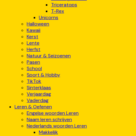
Triceratops
T-Rex
Unicorns
Halloween
Kawaii
Kerst
Lente
Herfst
Natuur & Seizoenen
Pasen
School
Sport & Hobby
TikTok
Sinterklaas
Verjaardag
Vaderdag
Leren & Oefenen
Engelse woorden Leren
Naam leren schrijven
Nederlands woorden Leren
Makkelijk