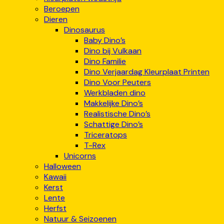
Beroepen
Dieren
Dinosaurus
Baby Dino’s
Dino bij Vulkaan
Dino Familie
Dino Verjaardag Kleurplaat Printen
Dino Voor Peuters
Werkbladen dino
Makkelijke Dino’s
Realistische Dino’s
Schattige Dino’s
Triceratops
T-Rex
Unicorns
Halloween
Kawaii
Kerst
Lente
Herfst
Natuur & Seizoenen