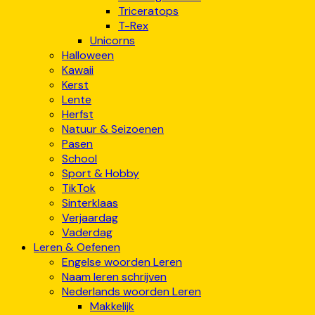
Triceratops
T-Rex
Unicorns
Halloween
Kawaii
Kerst
Lente
Herfst
Natuur & Seizoenen
Pasen
School
Sport & Hobby
TikTok
Sinterklaas
Verjaardag
Vaderdag
Leren & Oefenen
Engelse woorden Leren
Naam leren schrijven
Nederlands woorden Leren
Makkelijk