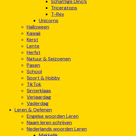
Schattige Dino’s
Triceratops
T-Rex
Unicorns
Halloween
Kawaii
Kerst
Lente
Herfst
Natuur & Seizoenen
Pasen
School
Sport & Hobby
TikTok
Sinterklaas
Verjaardag
Vaderdag
Leren & Oefenen
Engelse woorden Leren
Naam leren schrijven
Nederlands woorden Leren
Makkelijk