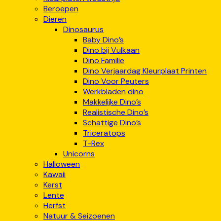
Beroepen
Dieren
Dinosaurus
Baby Dino’s
Dino bij Vulkaan
Dino Familie
Dino Verjaardag Kleurplaat Printen
Dino Voor Peuters
Werkbladen dino
Makkelijke Dino’s
Realistische Dino’s
Schattige Dino’s
Triceratops
T-Rex
Unicorns
Halloween
Kawaii
Kerst
Lente
Herfst
Natuur & Seizoenen