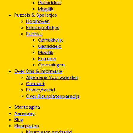
Gemiddeld
Moeilijk
Puzzels & Spelletjes
Doolhoven
Rekenspelletjes
Sudoku
Gemakkelijk
Gemiddeld
Moeilijk
Extreem
Oplossingen
Over Ons & Informatie
Algemene Voorwaarden
Contact
Privacybeleid
Over Kleurplatenparadijs
Startpagina
Aanvraag
Blog
Kleurplaten
Kleurplaten wedstrijd