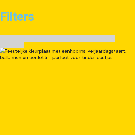
Filters
Kleurplaten
Unicorn taart
Unicorn verjaardag
Unicorns
Verjaardag