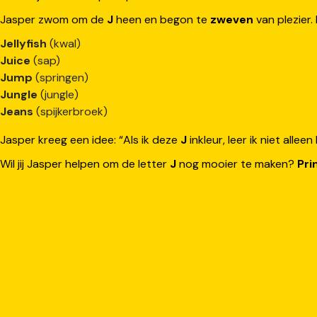
Jasper zwom om de
J
heen en begon te
zweven
van plezier.
Jellyfish
(kwal)
Juice
(sap)
Jump
(springen)
Jungle
(jungle)
Jeans
(spijkerbroek)
Jasper kreeg een idee: “Als ik deze
J
inkleur, leer ik niet alle
Wil jij Jasper helpen om de letter
J
nog mooier te maken?
Pri