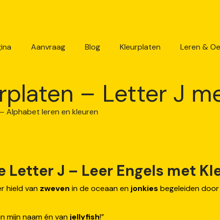
ina
Aanvraag
Blog
Kleurplaten
Leren & O
rplaten – Letter J me
Letter J – Leer Engels met Kle
er hield van
zweven
in de oceaan en
jonkies
begeleiden door
van mijn naam én van
jellyfish
!”