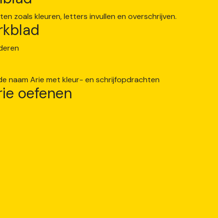
rkblad
rie oefenen