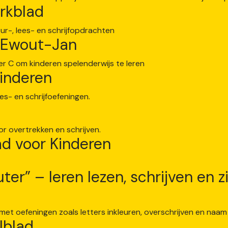
rkblad
: Ewout-Jan
kinderen
ad voor Kinderen
er” – leren lezen, schrijven en 
lblad