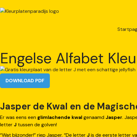
Startpag
Engelse Alfabet Kleu
DOWNLOAD PDF
Jasper de Kwal en de Magische 
Er was eens een
glimlachende kwal
genaamd
Jasper
. Jasp
letter
J
tussen de golven!
“Wat bijzonder!” riep Jasper. “De letter
J
is de eerste letter 