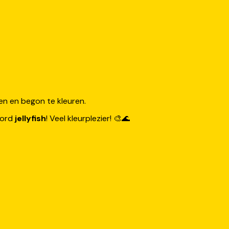
den en begon te kleuren.
oord
jellyfish
! Veel kleurplezier! 🎨🌊