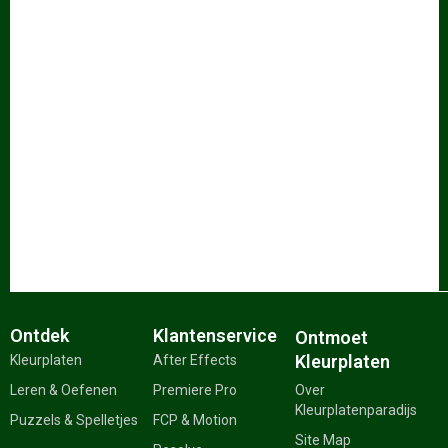
Ontdek
Klantenservice
Ontmoet
Kleurplaten
Kleurplaten
After Effects
Leren & Oefenen
Premiere Pro
Over
Kleurplatenparadijs
Puzzels & Spelletjes
FCP & Motion
Site Map