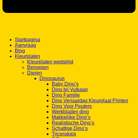
Startpagina
Aanvraag
Blog
Kleurplaten
Kleurplaten wedstrijd
Beroepen
Dieren
Dinosaurus
Baby Dino’s
Dino bij Vulkaan
Dino Familie
Dino Verjaardag Kleurplaat Printen
Dino Voor Peuters
Werkbladen dino
Makkelijke Dino’s
Realistische Dino’s
Schattige Dino’s
Triceratops
T-Rex
Unicorns