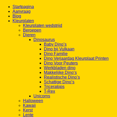
Aanvraag
Blog
Kleurplaten
Kleurplaten wedstrijd
Beroepen
Dieren
Dinosaurus
Baby Dino’s
Dino bij Vulkaan
Dino Familie
Dino Verjaardag Kleurplaat Printen
Dino Voor Peuters
Werkbladen dino
Makkelijke Dino’s
Realistische Dino’s
Schattige Dino’s
Triceratops
T-Rex
Unicorns
Halloween
Kawaii
Kerst
Lente
Herfst
Natuur & Seizoenen