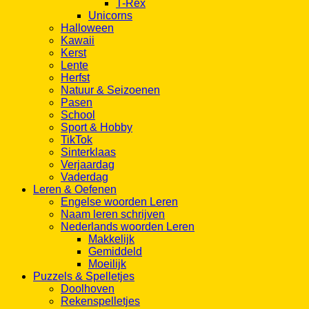
Halloween
Kawaii
Kerst
Lente
Herfst
Natuur & Seizoenen
Pasen
School
Sport & Hobby
TikTok
Sinterklaas
Verjaardag
Vaderdag
Leren & Oefenen
Engelse woorden Leren
Naam leren schrijven
Nederlands woorden Leren
Makkelijk
Gemiddeld
Moeilijk
Puzzels & Spelletjes
Doolhoven
Rekenspelletjes
Sudoku
Gemakkelijk