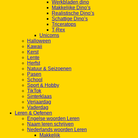
Realistische Dino’s
Schattige Dino’s
Triceratops
T-Rex
Unicorns
Halloween
Kawaii
Kerst
Lente
Herfst
Natuur & Seizoenen
Pasen
School
Sport & Hobby
TikTok
Sinterklaas
Verjaardag
Vaderdag
Leren & Oefenen
Engelse woorden Leren
Naam leren schrijven
Nederlands woorden Leren
Makkelijk
Gemiddeld
Moeilijk