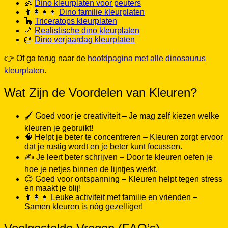
🦕
Triceratops kleurplaten
🦴
Realistische dino kleurplaten
🎂
Dino verjaardag kleurplaten
👉 Of ga terug naar de
hoofdpagina met alle dinosaurus
kleurplaten
.
Wat Zijn de Voordelen van Kleuren?
🖌️ Goed voor je creativiteit – Je mag zelf kiezen welke
kleuren je gebruikt!
🧠 Helpt je beter te concentreren – Kleuren zorgt ervoor
dat je rustig wordt en je beter kunt focussen.
✍️ Je leert beter schrijven – Door te kleuren oefen je
hoe je netjes binnen de lijntjes werkt.
😊 Goed voor ontspanning – Kleuren helpt tegen stress
en maakt je blij!
👨‍👩‍👧 Leuke activiteit met familie en vrienden –
Samen kleuren is nóg gezelliger!
Veelgestelde Vragen (FAQ’s)