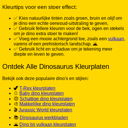
✅ Kies natuurlijke tinten zoals groen, bruin en olijf om
je dino een echte oerwoud-uitstraling te geven.
✅ Gebruik fellere kleuren voor de bek, ogen en stekels
om je dino extra stoer te maken!
✅ Voeg een mooie achtergrond toe, zoals een
vulkaan
,
varens of een prehistorisch landschap. 🌋
✅ Gebruik licht en schaduw om je tekening meer
diepte en leven te geven.
Ontdek Alle Dinosaurus Kleurplaten
Bekijk ook deze populaire dino's en stijlen:
🦖
T-Rex kleurplaten
🥚
Baby dino kleurplaten
😍
Schattige dino kleurplaten
🎨
Makkelijke dino kleurplaten
🎬
Jurassic World kleurplaten
📚
Dinosaurus werkbladen
🌋
Dino bij vulkaan kleurplaten
👶
Dino kleurplaten voor peuters
👨‍👩‍👧‍👦
Dino familie kleurplaten