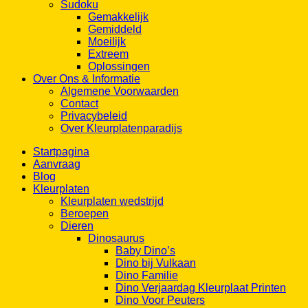
Gemiddeld
Moeilijk
Extreem
Oplossingen
Over Ons & Informatie
Algemene Voorwaarden
Contact
Privacybeleid
Over Kleurplatenparadijs
Startpagina
Aanvraag
Blog
Kleurplaten
Kleurplaten wedstrijd
Beroepen
Dieren
Dinosaurus
Baby Dino’s
Dino bij Vulkaan
Dino Familie
Dino Verjaardag Kleurplaat Printen
Dino Voor Peuters
Werkbladen dino
Makkelijke Dino’s