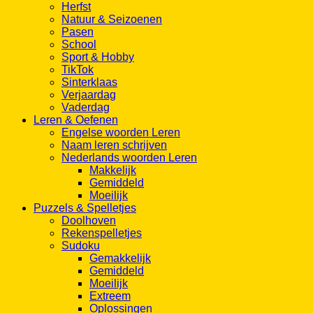
Pasen
School
Sport & Hobby
TikTok
Sinterklaas
Verjaardag
Vaderdag
Leren & Oefenen
Engelse woorden Leren
Naam leren schrijven
Nederlands woorden Leren
Makkelijk
Gemiddeld
Moeilijk
Puzzels & Spelletjes
Doolhoven
Rekenspelletjes
Sudoku
Gemakkelijk
Gemiddeld
Moeilijk
Extreem
Oplossingen
Over Ons & Informatie