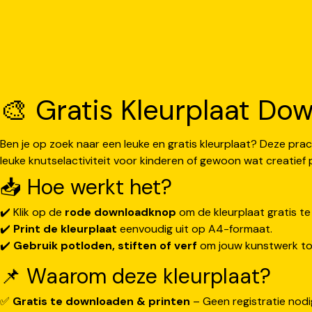
🎨 Gratis Kleurplaat Dow
Ben je op zoek naar een leuke en gratis kleurplaat? Deze prac
leuke knutselactiviteit voor kinderen of gewoon wat creatief p
📥 Hoe werkt het?
✔️ Klik op de
rode downloadknop
om de kleurplaat gratis t
✔️
Print de kleurplaat
eenvoudig uit op A4-formaat.
✔️
Gebruik potloden, stiften of verf
om jouw kunstwerk tot
📌 Waarom deze kleurplaat?
✅
Gratis te downloaden & printen
– Geen registratie nodi