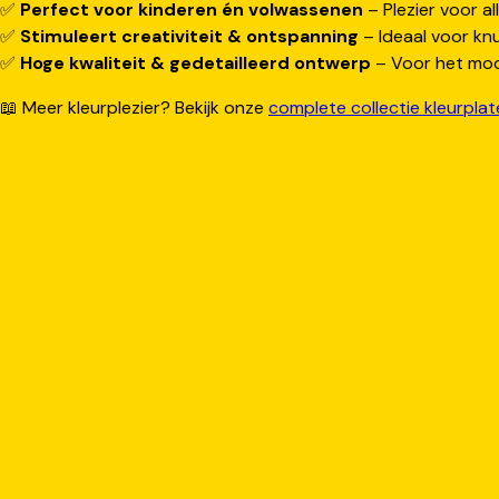
✅
Perfect voor kinderen én volwassenen
– Plezier voor all
✅
Stimuleert creativiteit & ontspanning
– Ideaal voor knu
✅
Hoge kwaliteit & gedetailleerd ontwerp
– Voor het mooi
📖 Meer kleurplezier? Bekijk onze
complete collectie kleurpla