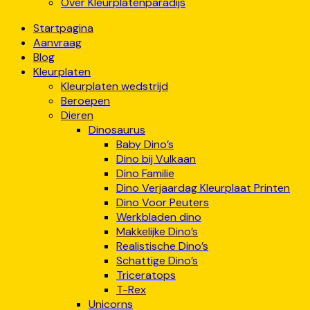
Over Kleurplatenparadijs
Startpagina
Aanvraag
Blog
Kleurplaten
Kleurplaten wedstrijd
Beroepen
Dieren
Dinosaurus
Baby Dino’s
Dino bij Vulkaan
Dino Familie
Dino Verjaardag Kleurplaat Printen
Dino Voor Peuters
Werkbladen dino
Makkelijke Dino’s
Realistische Dino’s
Schattige Dino’s
Triceratops
T-Rex
Unicorns