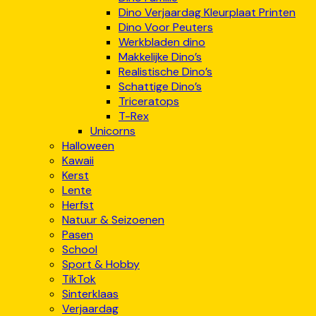
Dino Verjaardag Kleurplaat Printen
Dino Voor Peuters
Werkbladen dino
Makkelijke Dino’s
Realistische Dino’s
Schattige Dino’s
Triceratops
T-Rex
Unicorns
Halloween
Kawaii
Kerst
Lente
Herfst
Natuur & Seizoenen
Pasen
School
Sport & Hobby
TikTok
Sinterklaas
Verjaardag