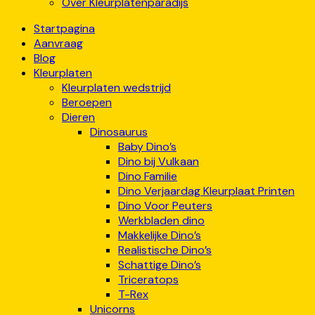
Over Kleurplatenparadijs
Startpagina
Aanvraag
Blog
Kleurplaten
Kleurplaten wedstrijd
Beroepen
Dieren
Dinosaurus
Baby Dino’s
Dino bij Vulkaan
Dino Familie
Dino Verjaardag Kleurplaat Printen
Dino Voor Peuters
Werkbladen dino
Makkelijke Dino’s
Realistische Dino’s
Schattige Dino’s
Triceratops
T-Rex
Unicorns