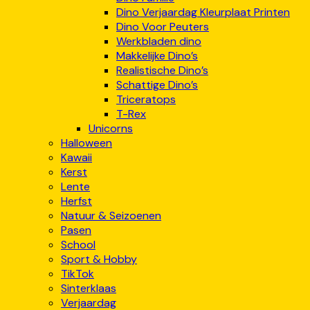
Dino Verjaardag Kleurplaat Printen
Dino Voor Peuters
Werkbladen dino
Makkelijke Dino’s
Realistische Dino’s
Schattige Dino’s
Triceratops
T-Rex
Unicorns
Halloween
Kawaii
Kerst
Lente
Herfst
Natuur & Seizoenen
Pasen
School
Sport & Hobby
TikTok
Sinterklaas
Verjaardag