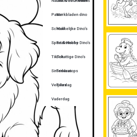
Natuur & Seizoenen
Dino Voor Peuters
Pasen
Werkbladen dino
School
Makkelijke Dino’s
Sport & Hobby
Realistische Dino’s
TikTok
Schattige Dino’s
Sinterklaas
Triceratops
Verjaardag
T-Rex
Vaderdag