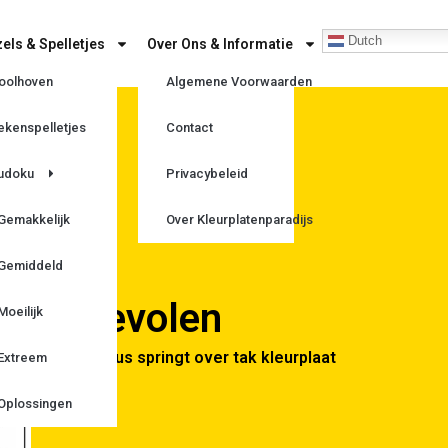
Dutch
els & Spelletjes
Over Ons & Informatie
oolhoven
Algemene Voorwaarden
ekenspelletjes
Contact
n
udoku
Privacybeleid
Gemakkelijk
Over Kleurplatenparadijs
Gemiddeld
Aanbevolen
Moeilijk
Gallimimus springt over tak kleurplaat
Extreem
Oplossingen