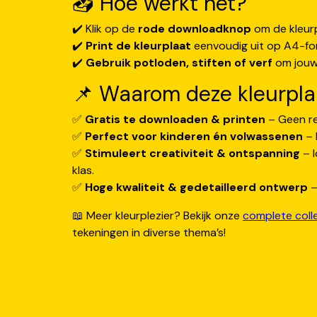
📥 Hoe werkt het?
✔️ Klik op de
rode downloadknop
om de kleurp
✔️
Print de kleurplaat
eenvoudig uit op A4-fo
✔️
Gebruik potloden, stiften of verf
om jouw 
📌 Waarom deze kleurpla
✅
Gratis te downloaden & printen
– Geen re
✅
Perfect voor kinderen én volwassenen
– P
✅
Stimuleert creativiteit & ontspanning
– I
klas.
✅
Hoge kwaliteit & gedetailleerd ontwerp
–
📖 Meer kleurplezier? Bekijk onze
complete coll
tekeningen in diverse thema’s!