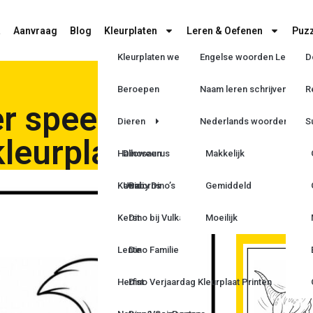
a
Aanvraag
Blog
Kleurplaten
Leren & Oefenen
Puzz
Kleurplaten wedstrijd
Engelse woorden Leren
D
Beroepen
Naam leren schrijven
R
r speelt vrolijk
Dieren
Nederlands woorden Lere
S
kleurplaat
Halloween
Dinosaurus
Makkelijk
Kawaii
Unicorns
Baby Dino’s
Gemiddeld
Kerst
Dino bij Vulkaan
Moeilijk
Lente
Dino Familie
Herfst
Dino Verjaardag Kleurplaat Printen