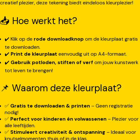
creatief plezier, deze tekening biedt eindeloos kleurplezier!
📥 Hoe werkt het?
✔️ Klik op de
rode downloadknop
om de kleurplaat gratis
te downloaden.
✔️
Print de kleurplaat
eenvoudig uit op A4-formaat.
✔️
Gebruik potloden, stiften of verf
om jouw kunstwerk
tot leven te brengen!
📌 Waarom deze kleurplaat?
✅
Gratis te downloaden & printen
– Geen registratie
nodig!
✅
Perfect voor kinderen én volwassenen
– Plezier voor
alle leeftijden.
✅
Stimuleert creativiteit & ontspanning
– Ideaal voor
knutselmomenten thuis of in de klas.