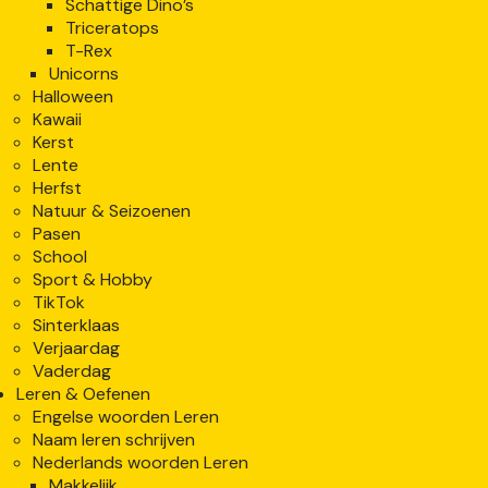
Schattige Dino’s
Triceratops
T-Rex
Unicorns
Halloween
Kawaii
Kerst
Lente
Herfst
Natuur & Seizoenen
Pasen
School
Sport & Hobby
TikTok
Sinterklaas
Verjaardag
Vaderdag
Leren & Oefenen
Engelse woorden Leren
Naam leren schrijven
Nederlands woorden Leren
Makkelijk