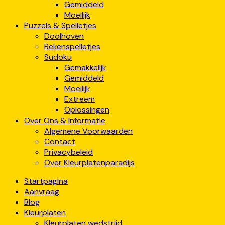
Gemiddeld
Moeilijk
Puzzels & Spelletjes
Doolhoven
Rekenspelletjes
Sudoku
Gemakkelijk
Gemiddeld
Moeilijk
Extreem
Oplossingen
Over Ons & Informatie
Algemene Voorwaarden
Contact
Privacybeleid
Over Kleurplatenparadijs
Startpagina
Aanvraag
Blog
Kleurplaten
Kleurplaten wedstrijd