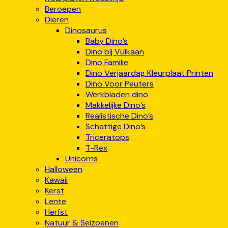
Beroepen
Dieren
Dinosaurus
Baby Dino’s
Dino bij Vulkaan
Dino Familie
Dino Verjaardag Kleurplaat Printen
Dino Voor Peuters
Werkbladen dino
Makkelijke Dino’s
Realistische Dino’s
Schattige Dino’s
Triceratops
T-Rex
Unicorns
Halloween
Kawaii
Kerst
Lente
Herfst
Natuur & Seizoenen