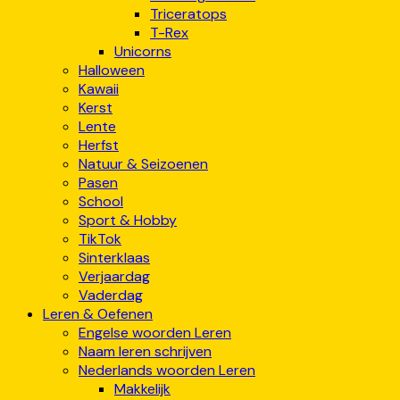
Triceratops
T-Rex
Unicorns
Halloween
Kawaii
Kerst
Lente
Herfst
Natuur & Seizoenen
Pasen
School
Sport & Hobby
TikTok
Sinterklaas
Verjaardag
Vaderdag
Leren & Oefenen
Engelse woorden Leren
Naam leren schrijven
Nederlands woorden Leren
Makkelijk