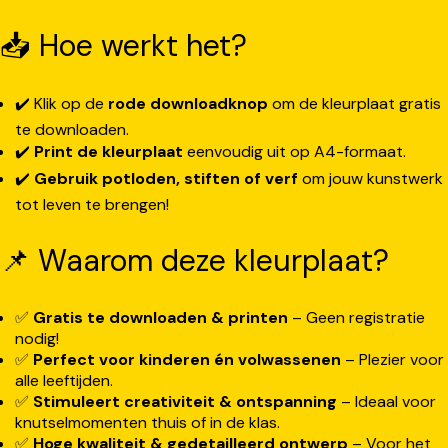
📥 Hoe werkt het?
✔️ Klik op de
rode downloadknop
om de kleurplaat gratis
te downloaden.
✔️
Print de kleurplaat
eenvoudig uit op A4-formaat.
✔️
Gebruik potloden, stiften of verf
om jouw kunstwerk
tot leven te brengen!
📌 Waarom deze kleurplaat?
✅
Gratis te downloaden & printen
– Geen registratie
nodig!
✅
Perfect voor kinderen én volwassenen
– Plezier voor
alle leeftijden.
✅
Stimuleert creativiteit & ontspanning
– Ideaal voor
knutselmomenten thuis of in de klas.
✅
Hoge kwaliteit & gedetailleerd ontwerp
– Voor het