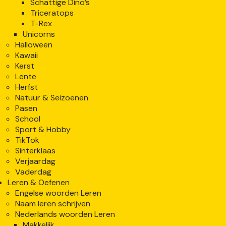
Schattige Dino’s
Triceratops
T-Rex
Unicorns
Halloween
Kawaii
Kerst
Lente
Herfst
Natuur & Seizoenen
Pasen
School
Sport & Hobby
TikTok
Sinterklaas
Verjaardag
Vaderdag
Leren & Oefenen
Engelse woorden Leren
Naam leren schrijven
Nederlands woorden Leren
Makkelijk