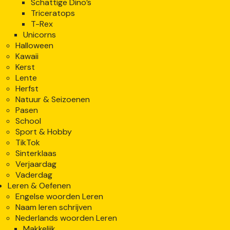
Schattige Dino’s
Triceratops
T-Rex
Unicorns
Halloween
Kawaii
Kerst
Lente
Herfst
Natuur & Seizoenen
Pasen
School
Sport & Hobby
TikTok
Sinterklaas
Verjaardag
Vaderdag
Leren & Oefenen
Engelse woorden Leren
Naam leren schrijven
Nederlands woorden Leren
Makkelijk