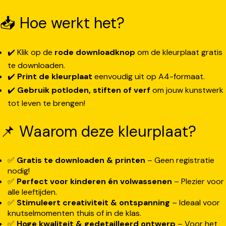
📥 Hoe werkt het?
✔️ Klik op de
rode downloadknop
om de kleurplaat gratis
te downloaden.
✔️
Print de kleurplaat
eenvoudig uit op A4-formaat.
✔️
Gebruik potloden, stiften of verf
om jouw kunstwerk
tot leven te brengen!
📌 Waarom deze kleurplaat?
✅
Gratis te downloaden & printen
– Geen registratie
nodig!
✅
Perfect voor kinderen én volwassenen
– Plezier voor
alle leeftijden.
✅
Stimuleert creativiteit & ontspanning
– Ideaal voor
knutselmomenten thuis of in de klas.
✅
Hoge kwaliteit & gedetailleerd ontwerp
– Voor het