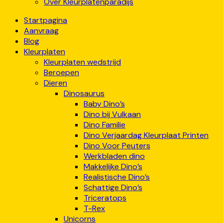
Over Kleurplatenparadijs
Startpagina
Aanvraag
Blog
Kleurplaten
Kleurplaten wedstrijd
Beroepen
Dieren
Dinosaurus
Baby Dino’s
Dino bij Vulkaan
Dino Familie
Dino Verjaardag Kleurplaat Printen
Dino Voor Peuters
Werkbladen dino
Makkelijke Dino’s
Realistische Dino’s
Schattige Dino’s
Triceratops
T-Rex
Unicorns