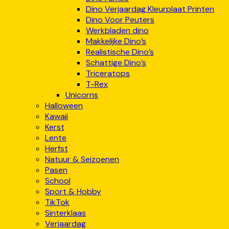
Dino Verjaardag Kleurplaat Printen
Dino Voor Peuters
Werkbladen dino
Makkelijke Dino’s
Realistische Dino’s
Schattige Dino’s
Triceratops
T-Rex
Unicorns
Halloween
Kawaii
Kerst
Lente
Herfst
Natuur & Seizoenen
Pasen
School
Sport & Hobby
TikTok
Sinterklaas
Verjaardag