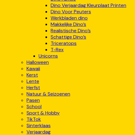
Dino Verjaardag Kleurplaat Printen
Dino Voor Peuters
Werkbladen dino
Makkelijke Dino’s
Realistische Dino’s
Schattige Dino’s
Triceratops
T-Rex
Unicorns
Halloween
Kawaii
Kerst
Lente
Herfst
Natuur & Seizoenen
Pasen
School
Sport & Hobby
TikTok
Sinterklaas
Verjaardag