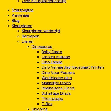
Over Kleurplatenparadijs
Startpagina
Aanvraag
Blog
Kleurplaten
Kleurplaten wedstrijd
Beroepen
Dieren
Dinosaurus
Baby Dino’s
Dino bij Vulkaan
Dino Familie
Dino Verjaardag Kleurplaat Printen
Dino Voor Peuters
Werkbladen dino
Makkelijke Dino’s
Realistische Dino’s
Schattige Dino’s
Triceratops
T-Rex
Unicorns