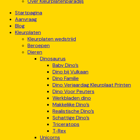
Over Kleurplatenparadijs
Startpagina
Aanvraag
Blog
Kleurplaten
Kleurplaten wedstrijd
Beroepen
Dieren
Dinosaurus
Baby Dino’s
Dino bij Vulkaan
Dino Familie
Dino Verjaardag Kleurplaat Printen
Dino Voor Peuters
Werkbladen dino
Makkelijke Dino’s
Realistische Dino’s
Schattige Dino’s
Triceratops
T-Rex
Unicorns