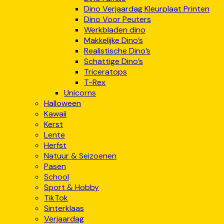
Dino Verjaardag Kleurplaat Printen
Dino Voor Peuters
Werkbladen dino
Makkelijke Dino’s
Realistische Dino’s
Schattige Dino’s
Triceratops
T-Rex
Unicorns
Halloween
Kawaii
Kerst
Lente
Herfst
Natuur & Seizoenen
Pasen
School
Sport & Hobby
TikTok
Sinterklaas
Verjaardag