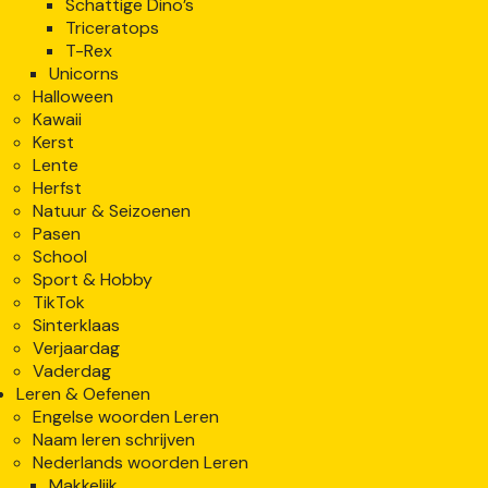
Schattige Dino’s
Triceratops
T-Rex
Unicorns
Halloween
Kawaii
Kerst
Lente
Herfst
Natuur & Seizoenen
Pasen
School
Sport & Hobby
TikTok
Sinterklaas
Verjaardag
Vaderdag
Leren & Oefenen
Engelse woorden Leren
Naam leren schrijven
Nederlands woorden Leren
Makkelijk