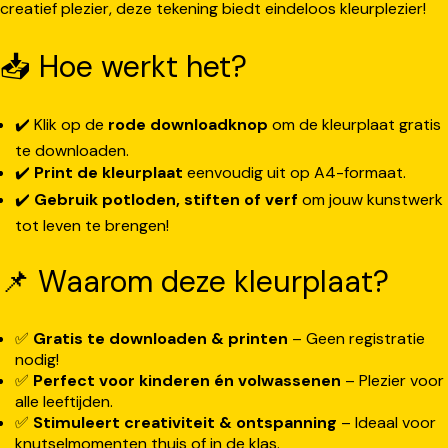
creatief plezier, deze tekening biedt eindeloos kleurplezier!
📥 Hoe werkt het?
✔️ Klik op de
rode downloadknop
om de kleurplaat gratis
te downloaden.
✔️
Print de kleurplaat
eenvoudig uit op A4-formaat.
✔️
Gebruik potloden, stiften of verf
om jouw kunstwerk
tot leven te brengen!
📌 Waarom deze kleurplaat?
✅
Gratis te downloaden & printen
– Geen registratie
nodig!
✅
Perfect voor kinderen én volwassenen
– Plezier voor
alle leeftijden.
✅
Stimuleert creativiteit & ontspanning
– Ideaal voor
knutselmomenten thuis of in de klas.