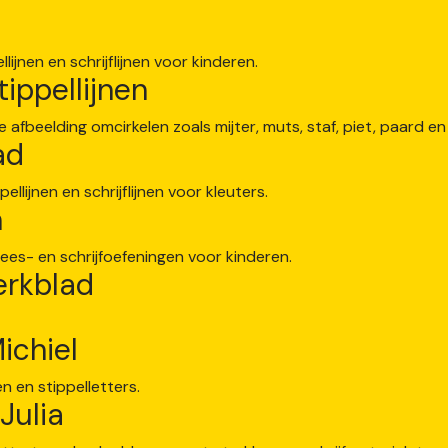
tippellijnen
ad
n
erkblad
ichiel
Julia