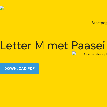
Startpag
Letter M met Paasei
DOWNLOAD PDF