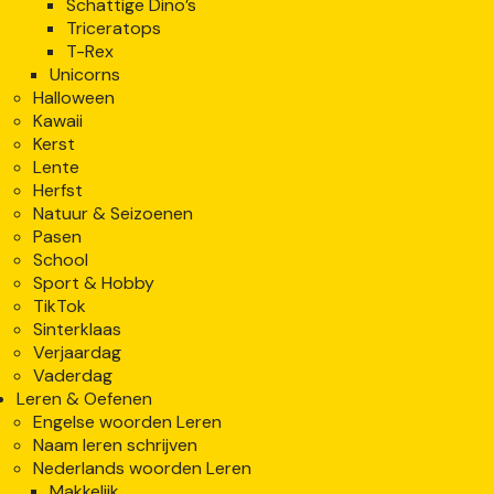
Schattige Dino’s
Triceratops
T-Rex
Unicorns
Halloween
Kawaii
Kerst
Lente
Herfst
Natuur & Seizoenen
Pasen
School
Sport & Hobby
TikTok
Sinterklaas
Verjaardag
Vaderdag
Leren & Oefenen
Engelse woorden Leren
Naam leren schrijven
Nederlands woorden Leren
Makkelijk