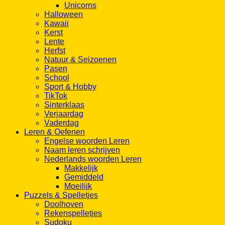
Unicorns
Halloween
Kawaii
Kerst
Lente
Herfst
Natuur & Seizoenen
Pasen
School
Sport & Hobby
TikTok
Sinterklaas
Verjaardag
Vaderdag
Leren & Oefenen
Engelse woorden Leren
Naam leren schrijven
Nederlands woorden Leren
Makkelijk
Gemiddeld
Moeilijk
Puzzels & Spelletjes
Doolhoven
Rekenspelletjes
Sudoku