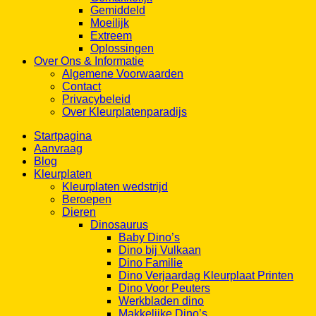
Gemiddeld
Moeilijk
Extreem
Oplossingen
Over Ons & Informatie
Algemene Voorwaarden
Contact
Privacybeleid
Over Kleurplatenparadijs
Startpagina
Aanvraag
Blog
Kleurplaten
Kleurplaten wedstrijd
Beroepen
Dieren
Dinosaurus
Baby Dino’s
Dino bij Vulkaan
Dino Familie
Dino Verjaardag Kleurplaat Printen
Dino Voor Peuters
Werkbladen dino
Makkelijke Dino’s