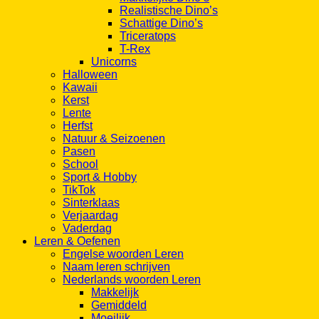
Realistische Dino’s
Schattige Dino’s
Triceratops
T-Rex
Unicorns
Halloween
Kawaii
Kerst
Lente
Herfst
Natuur & Seizoenen
Pasen
School
Sport & Hobby
TikTok
Sinterklaas
Verjaardag
Vaderdag
Leren & Oefenen
Engelse woorden Leren
Naam leren schrijven
Nederlands woorden Leren
Makkelijk
Gemiddeld
Moeilijk