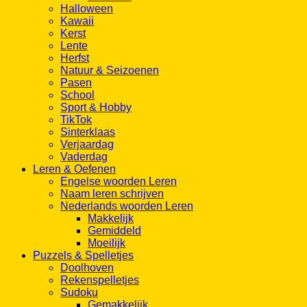
Halloween
Kawaii
Kerst
Lente
Herfst
Natuur & Seizoenen
Pasen
School
Sport & Hobby
TikTok
Sinterklaas
Verjaardag
Vaderdag
Leren & Oefenen
Engelse woorden Leren
Naam leren schrijven
Nederlands woorden Leren
Makkelijk
Gemiddeld
Moeilijk
Puzzels & Spelletjes
Doolhoven
Rekenspelletjes
Sudoku
Gemakkelijk