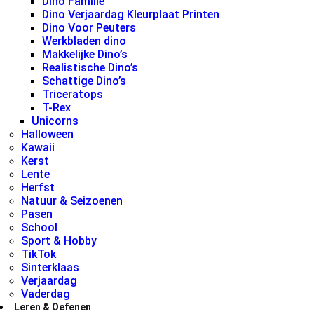
Dino Familie
Dino Verjaardag Kleurplaat Printen
Dino Voor Peuters
Werkbladen dino
Makkelijke Dino’s
Realistische Dino’s
Schattige Dino’s
Triceratops
T-Rex
Unicorns
Halloween
Kawaii
Kerst
Lente
Herfst
Natuur & Seizoenen
Pasen
School
Sport & Hobby
TikTok
Sinterklaas
Verjaardag
Vaderdag
Leren & Oefenen