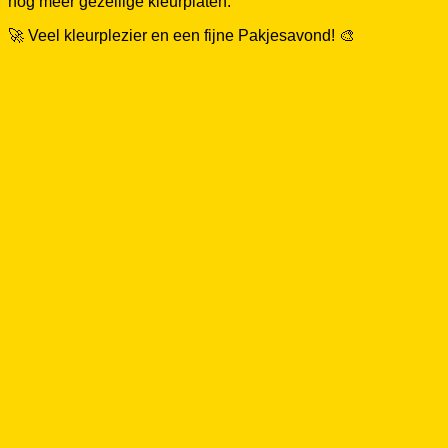
nog meer gezellige kleurplaten.
🚀 Veel kleurplezier en een fijne Pakjesavond! 🎨