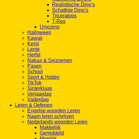
Realistische Dino’s
Schattige Dino’s
Triceratops
T-Rex
Unicorns
Halloween
Kawaii
Kerst
Lente
Herfst
Natuur & Seizoenen
Pasen
School
Sport & Hobby
TikTok
Sinterklaas
Verjaardag
Vaderdag
Leren & Oefenen
Engelse woorden Leren
Naam leren schrijven
Nederlands woorden Leren
Makkelijk
Gemiddeld
Moeilijk