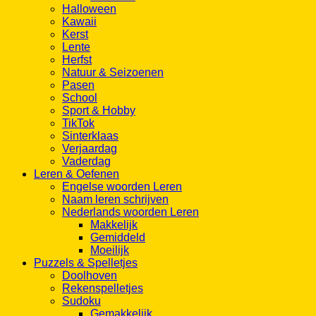
Halloween
Kawaii
Kerst
Lente
Herfst
Natuur & Seizoenen
Pasen
School
Sport & Hobby
TikTok
Sinterklaas
Verjaardag
Vaderdag
Leren & Oefenen
Engelse woorden Leren
Naam leren schrijven
Nederlands woorden Leren
Makkelijk
Gemiddeld
Moeilijk
Puzzels & Spelletjes
Doolhoven
Rekenspelletjes
Sudoku
Gemakkelijk