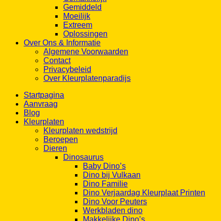
Gemiddeld
Moeilijk
Extreem
Oplossingen
Over Ons & Informatie
Algemene Voorwaarden
Contact
Privacybeleid
Over Kleurplatenparadijs
Startpagina
Aanvraag
Blog
Kleurplaten
Kleurplaten wedstrijd
Beroepen
Dieren
Dinosaurus
Baby Dino’s
Dino bij Vulkaan
Dino Familie
Dino Verjaardag Kleurplaat Printen
Dino Voor Peuters
Werkbladen dino
Makkelijke Dino’s