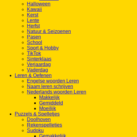
Halloween
Kawaii
Kerst
Lente
Herfst
Natuur & Seizoenen
Pasen
School
Sport & Hobby
TikTok
Sinterklaas
Verjaardag
Vaderdag
Leren & Oefenen
Engelse woorden Leren
Naam leren schrijven
Nederlands woorden Leren
Makkelijk
Gemiddeld
Moeilijk
Puzzels & Spelletjes
Doolhoven
Rekenspelletjes
Sudoku
Gemakkelijk