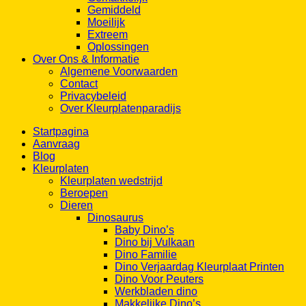
Gemiddeld
Moeilijk
Extreem
Oplossingen
Over Ons & Informatie
Algemene Voorwaarden
Contact
Privacybeleid
Over Kleurplatenparadijs
Startpagina
Aanvraag
Blog
Kleurplaten
Kleurplaten wedstrijd
Beroepen
Dieren
Dinosaurus
Baby Dino’s
Dino bij Vulkaan
Dino Familie
Dino Verjaardag Kleurplaat Printen
Dino Voor Peuters
Werkbladen dino
Makkelijke Dino’s