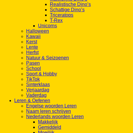
Realistische Dino’s
Schattige Dino’s
Triceratops
T-Rex
Unicorns
Halloween
Kawaii
Kerst
Lente
Herfst
Natuur & Seizoenen
Pasen
School
Sport & Hobby
TikTok
Sinterklaas
Verjaardag
Vaderdag
Leren & Oefenen
Engelse woorden Leren
Naam leren schrijven
Nederlands woorden Leren
Makkelijk
Gemiddeld
Moeilijk