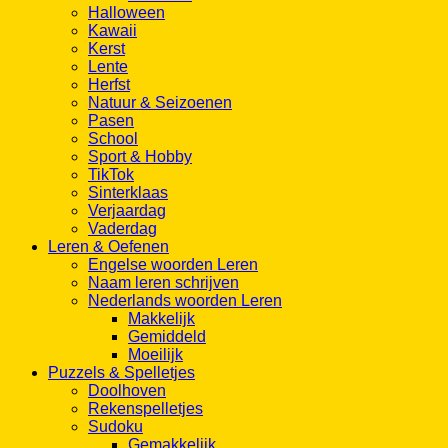
Halloween
Kawaii
Kerst
Lente
Herfst
Natuur & Seizoenen
Pasen
School
Sport & Hobby
TikTok
Sinterklaas
Verjaardag
Vaderdag
Leren & Oefenen
Engelse woorden Leren
Naam leren schrijven
Nederlands woorden Leren
Makkelijk
Gemiddeld
Moeilijk
Puzzels & Spelletjes
Doolhoven
Rekenspelletjes
Sudoku
Gemakkelijk