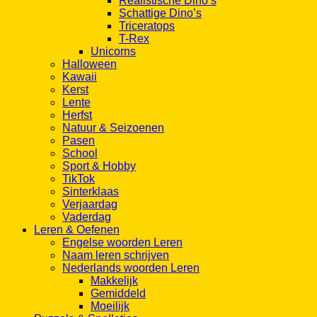
Realistische Dino’s
Schattige Dino’s
Triceratops
T-Rex
Unicorns
Halloween
Kawaii
Kerst
Lente
Herfst
Natuur & Seizoenen
Pasen
School
Sport & Hobby
TikTok
Sinterklaas
Verjaardag
Vaderdag
Leren & Oefenen
Engelse woorden Leren
Naam leren schrijven
Nederlands woorden Leren
Makkelijk
Gemiddeld
Moeilijk