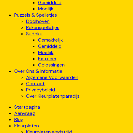
Gemiddeld
Moeilijk
Puzzels & Spelletjes
Doolhoven
Rekenspelletjes
Sudoku
Gemakkelijk
Gemiddeld
Moeilijk
Extreem
Oplossingen
Over Ons & Informatie
Algemene Voorwaarden
Contact
Privacybeleid
Over Kleurplatenparadijs
Startpagina
Aanvraag
Blog
Kleurplaten
Kleurplaten wedstrijd