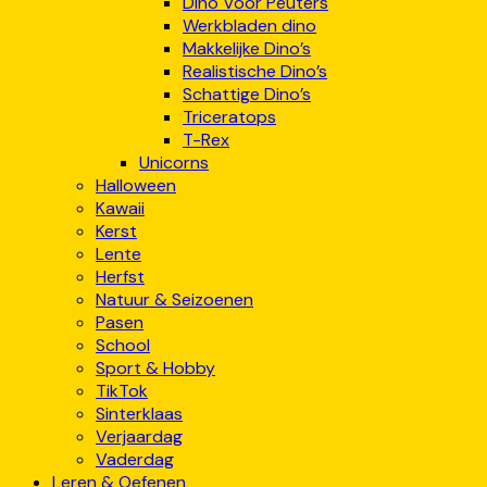
Dino Voor Peuters
Werkbladen dino
Makkelijke Dino’s
Realistische Dino’s
Schattige Dino’s
Triceratops
T-Rex
Unicorns
Halloween
Kawaii
Kerst
Lente
Herfst
Natuur & Seizoenen
Pasen
School
Sport & Hobby
TikTok
Sinterklaas
Verjaardag
Vaderdag
Leren & Oefenen