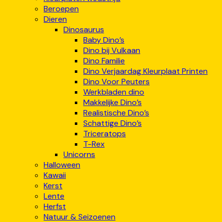
Beroepen
Dieren
Dinosaurus
Baby Dino’s
Dino bij Vulkaan
Dino Familie
Dino Verjaardag Kleurplaat Printen
Dino Voor Peuters
Werkbladen dino
Makkelijke Dino’s
Realistische Dino’s
Schattige Dino’s
Triceratops
T-Rex
Unicorns
Halloween
Kawaii
Kerst
Lente
Herfst
Natuur & Seizoenen