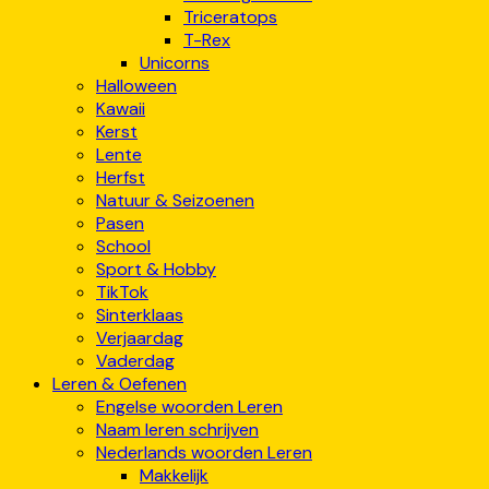
Triceratops
T-Rex
Unicorns
Halloween
Kawaii
Kerst
Lente
Herfst
Natuur & Seizoenen
Pasen
School
Sport & Hobby
TikTok
Sinterklaas
Verjaardag
Vaderdag
Leren & Oefenen
Engelse woorden Leren
Naam leren schrijven
Nederlands woorden Leren
Makkelijk