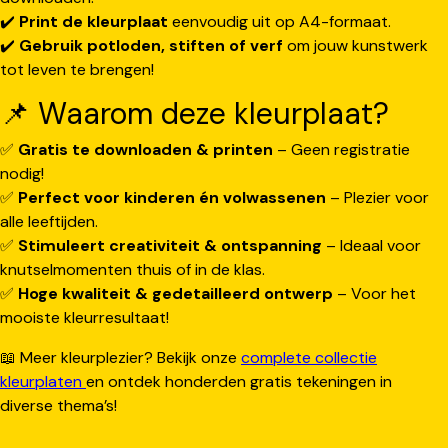
✔️
Print de kleurplaat
eenvoudig uit op A4-formaat.
✔️
Gebruik potloden, stiften of verf
om jouw kunstwerk
tot leven te brengen!
📌 Waarom deze kleurplaat?
✅
Gratis te downloaden & printen
– Geen registratie
nodig!
✅
Perfect voor kinderen én volwassenen
– Plezier voor
alle leeftijden.
✅
Stimuleert creativiteit & ontspanning
– Ideaal voor
knutselmomenten thuis of in de klas.
✅
Hoge kwaliteit & gedetailleerd ontwerp
– Voor het
mooiste kleurresultaat!
📖 Meer kleurplezier? Bekijk onze
complete collectie
kleurplaten
en ontdek honderden gratis tekeningen in
diverse thema’s!