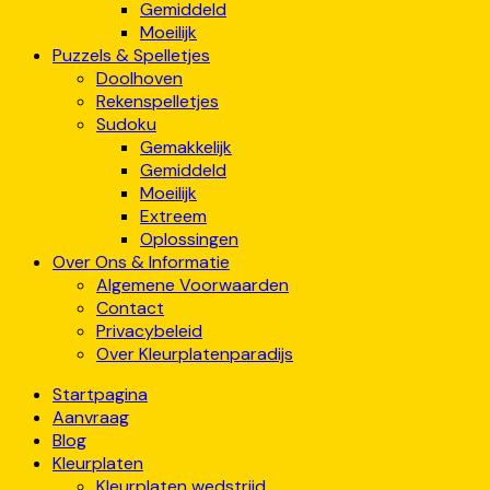
Gemiddeld
Moeilijk
Puzzels & Spelletjes
Doolhoven
Rekenspelletjes
Sudoku
Gemakkelijk
Gemiddeld
Moeilijk
Extreem
Oplossingen
Over Ons & Informatie
Algemene Voorwaarden
Contact
Privacybeleid
Over Kleurplatenparadijs
Startpagina
Aanvraag
Blog
Kleurplaten
Kleurplaten wedstrijd