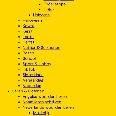
Triceratops
T-Rex
Unicorns
Halloween
Kawaii
Kerst
Lente
Herfst
Natuur & Seizoenen
Pasen
School
Sport & Hobby
TikTok
Sinterklaas
Verjaardag
Vaderdag
Leren & Oefenen
Engelse woorden Leren
Naam leren schrijven
Nederlands woorden Leren
Makkelijk