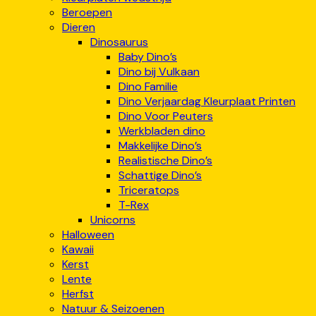
Beroepen
Dieren
Dinosaurus
Baby Dino’s
Dino bij Vulkaan
Dino Familie
Dino Verjaardag Kleurplaat Printen
Dino Voor Peuters
Werkbladen dino
Makkelijke Dino’s
Realistische Dino’s
Schattige Dino’s
Triceratops
T-Rex
Unicorns
Halloween
Kawaii
Kerst
Lente
Herfst
Natuur & Seizoenen