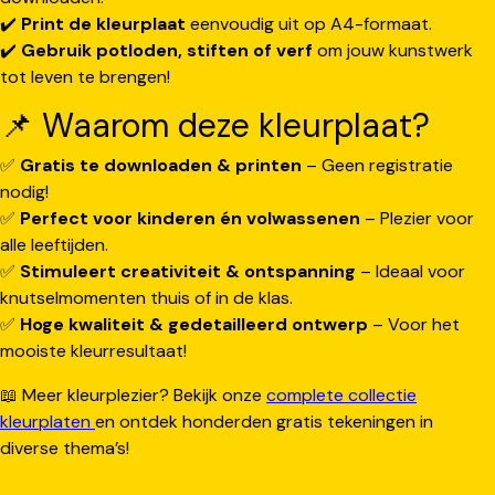
✔️
Print de kleurplaat
eenvoudig uit op A4-formaat.
✔️
Gebruik potloden, stiften of verf
om jouw kunstwerk
tot leven te brengen!
📌 Waarom deze kleurplaat?
✅
Gratis te downloaden & printen
– Geen registratie
nodig!
✅
Perfect voor kinderen én volwassenen
– Plezier voor
alle leeftijden.
✅
Stimuleert creativiteit & ontspanning
– Ideaal voor
knutselmomenten thuis of in de klas.
✅
Hoge kwaliteit & gedetailleerd ontwerp
– Voor het
mooiste kleurresultaat!
📖 Meer kleurplezier? Bekijk onze
complete collectie
kleurplaten
en ontdek honderden gratis tekeningen in
diverse thema’s!