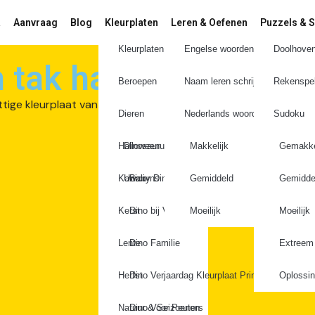
a
Aanvraag
Blog
Kleurplaten
Leren & Oefenen
Puzzels & S
Kleurplaten wedstrijd
Engelse woorden Leren
Doolhove
n tak hangt kleurplaa
Beroepen
Naam leren schrijven
Rekenspel
Dieren
Nederlands woorden Leren
Sudoku
Halloween
Dinosaurus
Makkelijk
Gemakke
Kawaii
Unicorns
Baby Dino’s
Gemiddeld
Gemidde
Kerst
Dino bij Vulkaan
Moeilijk
Moeilijk
Lente
Dino Familie
Extreem
Herfst
Dino Verjaardag Kleurplaat Printen
Oplossi
Natuur & Seizoenen
Dino Voor Peuters