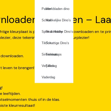
Pasen
Werkbladen dino
nloaden & Printen – Laat 
School
Makkelijke Dino’s
htige kleurplaat is perfect om direct te downloaden en te pri
Sport & Hobby
Realistische Dino’s
lezier, deze tekening biedt eindeloos kleurplezier!
TikTok
Schattige Dino’s
Sinterklaas
Triceratops
e downloaden.
Verjaardag
T-Rex
 leven te brengen!
Vaderdag
g!
e leeftijden.
tselmomenten thuis of in de klas.
ste kleurresultaat!