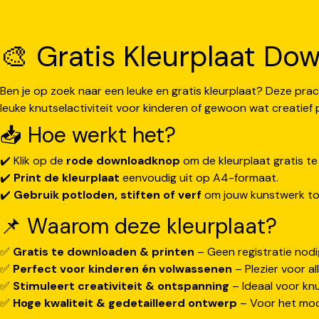
🎨 Gratis Kleurplaat Dow
Ben je op zoek naar een leuke en gratis kleurplaat? Deze prac
leuke knutselactiviteit voor kinderen of gewoon wat creatief p
📥 Hoe werkt het?
✔️ Klik op de
rode downloadknop
om de kleurplaat gratis t
✔️
Print de kleurplaat
eenvoudig uit op A4-formaat.
✔️
Gebruik potloden, stiften of verf
om jouw kunstwerk tot
📌 Waarom deze kleurplaat?
✅
Gratis te downloaden & printen
– Geen registratie nodi
✅
Perfect voor kinderen én volwassenen
– Plezier voor all
✅
Stimuleert creativiteit & ontspanning
– Ideaal voor knu
✅
Hoge kwaliteit & gedetailleerd ontwerp
– Voor het mooi