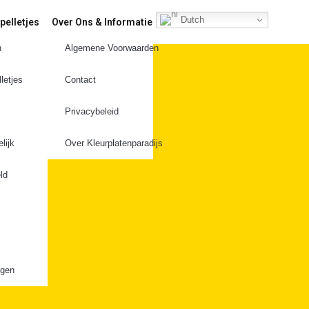
Dutch
pelletjes
Over Ons & Informatie
n
Algemene Voorwaarden
t
letjes
Contact
Privacybeleid
lijk
Over Kleurplatenparadijs
ld
ngen